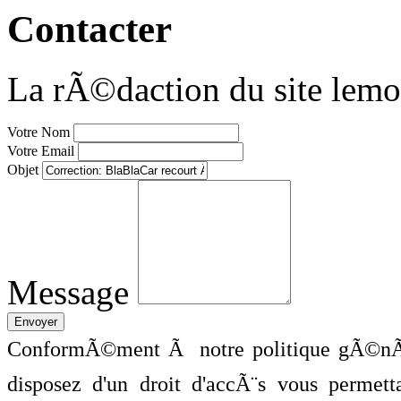
Contacter
La rÃ©daction du site lemo
Votre Nom
Votre Email
Objet
Message
ConformÃ©ment Ã notre politique gÃ©nÃ©
disposez d'un droit d'accÃ¨s vous perme