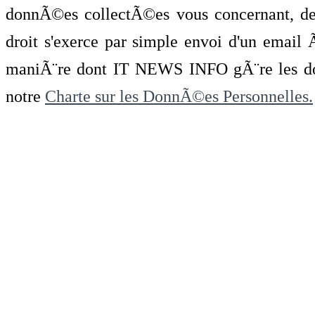
donnÃ©es collectÃ©es vous concernant, de 
droit s'exerce par simple envoi d'un emai
maniÃ¨re dont IT NEWS INFO gÃ¨re les do
notre
Charte sur les DonnÃ©es Personnelles.