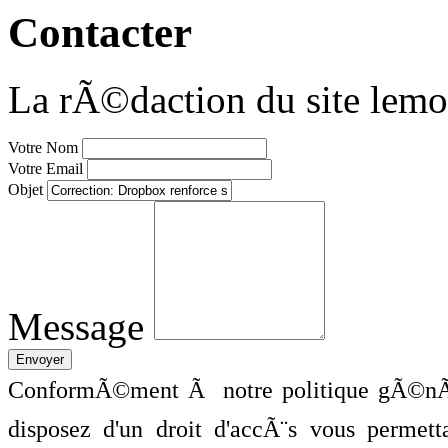
Contacter
La rÃ©daction du site lemo
Votre Nom
Votre Email
Objet
Message
ConformÃ©ment Ã notre politique gÃ©nÃ©
disposez d'un droit d'accÃ¨s vous perme