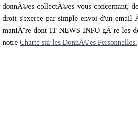
donnÃ©es collectÃ©es vous concernant, de 
droit s'exerce par simple envoi d'un emai
maniÃ¨re dont IT NEWS INFO gÃ¨re les do
notre
Charte sur les DonnÃ©es Personnelles.