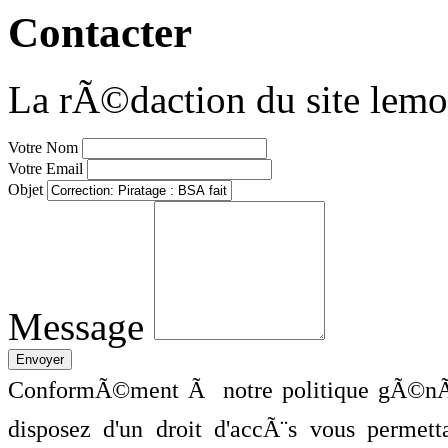
Contacter
La rÃ©daction du site lemo
Votre Nom
Votre Email
Objet
Message
ConformÃ©ment Ã notre politique gÃ©nÃ©
disposez d'un droit d'accÃ¨s vous perme