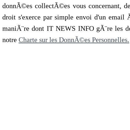
donnÃ©es collectÃ©es vous concernant, de 
droit s'exerce par simple envoi d'un emai
maniÃ¨re dont IT NEWS INFO gÃ¨re les do
notre
Charte sur les DonnÃ©es Personnelles.