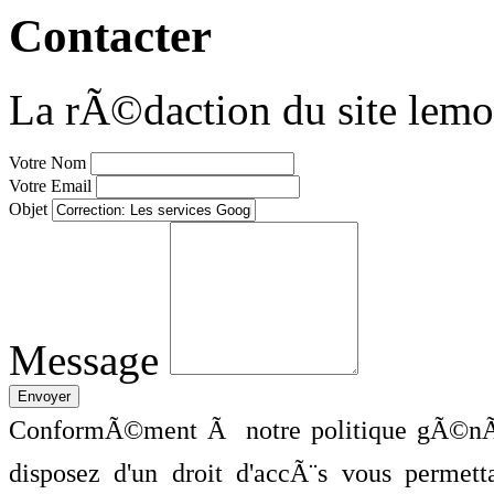
Contacter
La rÃ©daction du site lemo
Votre Nom
Votre Email
Objet
Message
ConformÃ©ment Ã notre politique gÃ©nÃ©
disposez d'un droit d'accÃ¨s vous perme