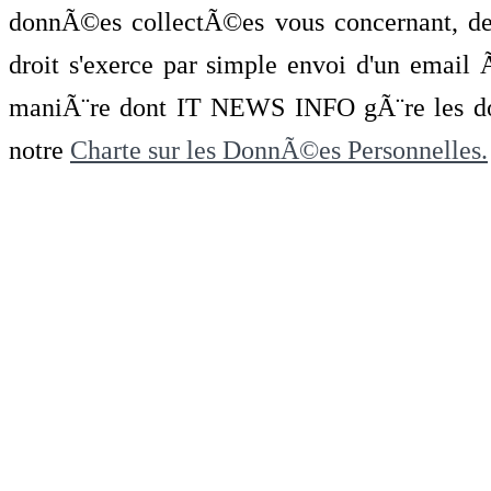
donnÃ©es collectÃ©es vous concernant, de 
droit s'exerce par simple envoi d'un emai
maniÃ¨re dont IT NEWS INFO gÃ¨re les do
notre
Charte sur les DonnÃ©es Personnelles.