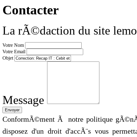
Contacter
La rÃ©daction du site lemo
Votre Nom
Votre Email
Objet
Message
ConformÃ©ment Ã notre politique gÃ©nÃ©
disposez d'un droit d'accÃ¨s vous perme