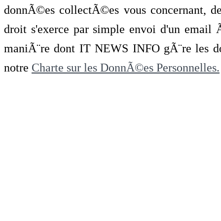
donnÃ©es collectÃ©es vous concernant, de 
droit s'exerce par simple envoi d'un emai
maniÃ¨re dont IT NEWS INFO gÃ¨re les do
notre
Charte sur les DonnÃ©es Personnelles.