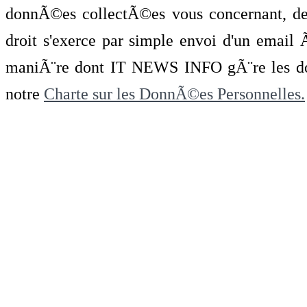
donnÃ©es collectÃ©es vous concernant, de 
droit s'exerce par simple envoi d'un emai
maniÃ¨re dont IT NEWS INFO gÃ¨re les do
notre
Charte sur les DonnÃ©es Personnelles.