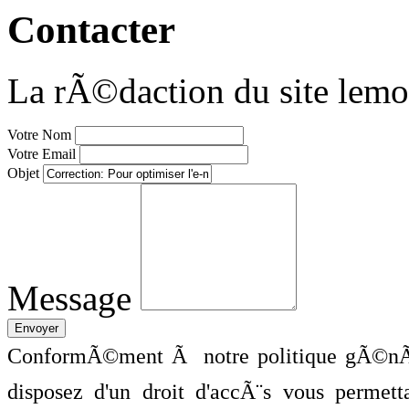
Contacter
La rÃ©daction du site lemo
Votre Nom
Votre Email
Objet
Message
ConformÃ©ment Ã notre politique gÃ©nÃ©
disposez d'un droit d'accÃ¨s vous perme