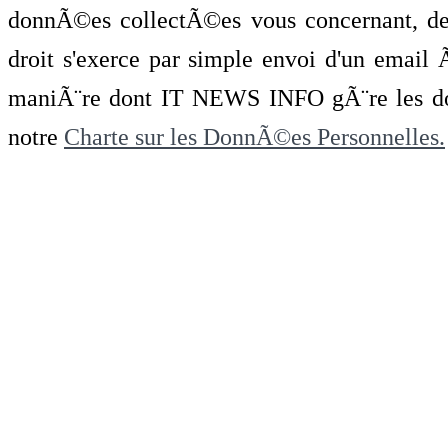
donnÃ©es collectÃ©es vous concernant, de 
droit s'exerce par simple envoi d'un emai
maniÃ¨re dont IT NEWS INFO gÃ¨re les do
notre
Charte sur les DonnÃ©es Personnelles.