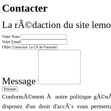
Contacter
La rÃ©daction du site lemo
Votre Nom
Votre Email
Objet
Message
ConformÃ©ment Ã notre politique gÃ©nÃ©
disposez d'un droit d'accÃ¨s vous perme