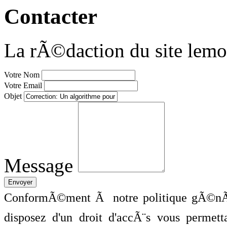
Contacter
La rÃ©daction du site lemo
Votre Nom
Votre Email
Objet
Message
ConformÃ©ment Ã notre politique gÃ©nÃ©
disposez d'un droit d'accÃ¨s vous perme