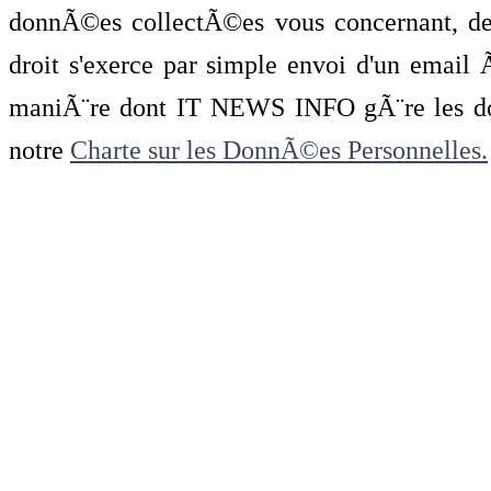
donnÃ©es collectÃ©es vous concernant, de 
droit s'exerce par simple envoi d'un emai
maniÃ¨re dont IT NEWS INFO gÃ¨re les do
notre
Charte sur les DonnÃ©es Personnelles.