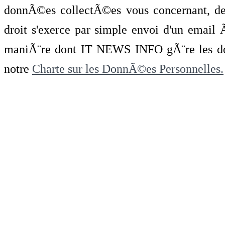
donnÃ©es collectÃ©es vous concernant, de 
droit s'exerce par simple envoi d'un emai
maniÃ¨re dont IT NEWS INFO gÃ¨re les do
notre
Charte sur les DonnÃ©es Personnelles.