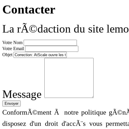
Contacter
La rÃ©daction du site lemo
Votre Nom
Votre Email
Objet
Message
ConformÃ©ment Ã notre politique gÃ©nÃ©
disposez d'un droit d'accÃ¨s vous perme