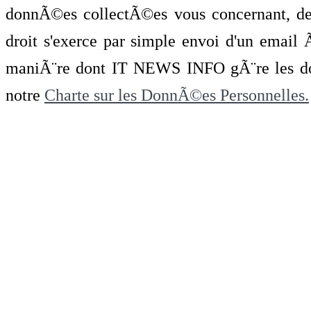
donnÃ©es collectÃ©es vous concernant, de 
droit s'exerce par simple envoi d'un emai
maniÃ¨re dont IT NEWS INFO gÃ¨re les do
notre
Charte sur les DonnÃ©es Personnelles.