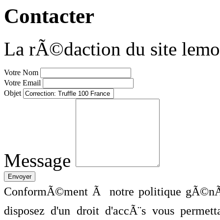
Contacter
La rÃ©daction du site lemo
Votre Nom
Votre Email
Objet
Message
ConformÃ©ment Ã notre politique gÃ©nÃ©
disposez d'un droit d'accÃ¨s vous perme