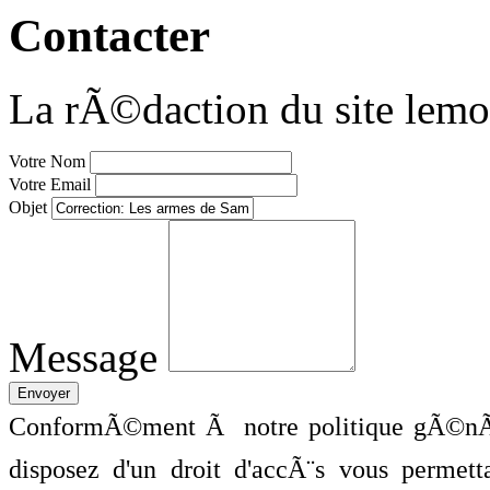
Contacter
La rÃ©daction du site lemo
Votre Nom
Votre Email
Objet
Message
ConformÃ©ment Ã notre politique gÃ©nÃ©
disposez d'un droit d'accÃ¨s vous perme