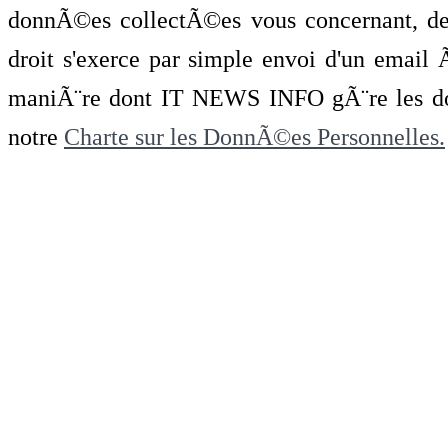
donnÃ©es collectÃ©es vous concernant, de 
droit s'exerce par simple envoi d'un emai
maniÃ¨re dont IT NEWS INFO gÃ¨re les do
notre
Charte sur les DonnÃ©es Personnelles.