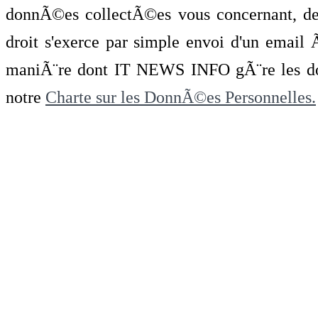
donnÃ©es collectÃ©es vous concernant, de 
droit s'exerce par simple envoi d'un emai
maniÃ¨re dont IT NEWS INFO gÃ¨re les do
notre
Charte sur les DonnÃ©es Personnelles.