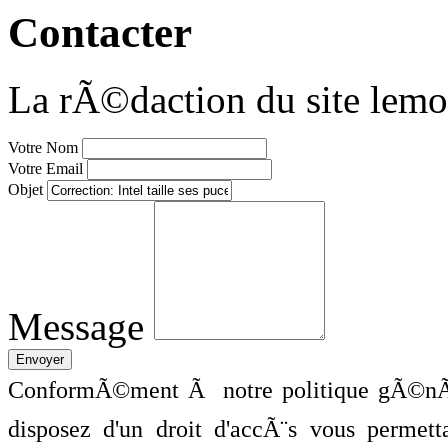
Contacter
La rÃ©daction du site lemo
Votre Nom
Votre Email
Objet
Message
ConformÃ©ment Ã notre politique gÃ©nÃ©
disposez d'un droit d'accÃ¨s vous perme