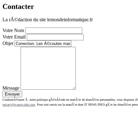
Contacter
La rÃ©daction du site lemondeinformatique.fr
Votre Nom
Votre Email
Objet
Message
ConformÃ©ment Ã notre politique gÃ©nÃ©rale en matiÃ¨re de donnÃ©es personnelles, vous disposez d'un dr
privacy@it-news-info.com
. Pour tout savoir sur la maniÃ¨re dont IT NEWS INFO gÃ¨re les donnÃ©es perso