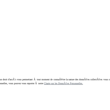
oit d'accÃ¨s vous permettant Ã tout moment de connaÃ®tre la nature des donnÃ©es collectÃ©es vous concern
nnelles, vous pouvez vous reporter Ã notre
Charte sur les DonnÃ©es Personnelles.