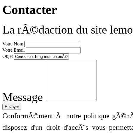
Contacter
La rÃ©daction du site lemo
Votre Nom
Votre Email
Objet
Message
ConformÃ©ment Ã notre politique gÃ©nÃ©
disposez d'un droit d'accÃ¨s vous perme