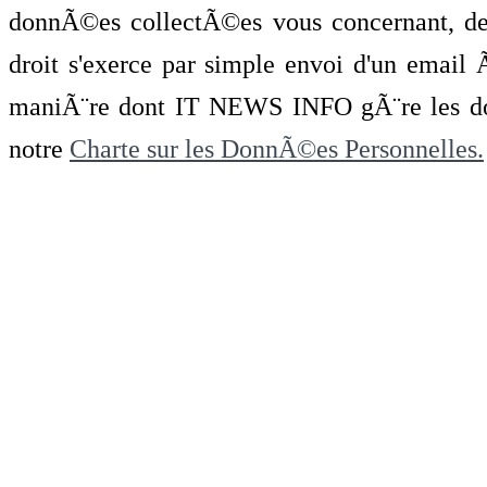
donnÃ©es collectÃ©es vous concernant, de 
droit s'exerce par simple envoi d'un emai
maniÃ¨re dont IT NEWS INFO gÃ¨re les do
notre
Charte sur les DonnÃ©es Personnelles.