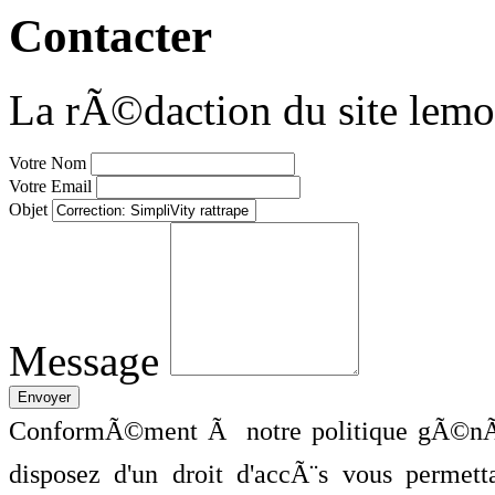
Contacter
La rÃ©daction du site lemo
Votre Nom
Votre Email
Objet
Message
ConformÃ©ment Ã notre politique gÃ©nÃ©
disposez d'un droit d'accÃ¨s vous perme