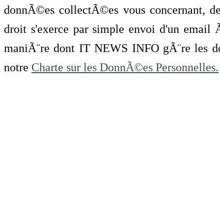
donnÃ©es collectÃ©es vous concernant, de 
droit s'exerce par simple envoi d'un emai
maniÃ¨re dont IT NEWS INFO gÃ¨re les do
notre
Charte sur les DonnÃ©es Personnelles.