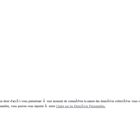
oit d'accÃ¨s vous permettant Ã tout moment de connaÃ®tre la nature des donnÃ©es collectÃ©es vous concern
nnelles, vous pouvez vous reporter Ã notre
Charte sur les DonnÃ©es Personnelles.