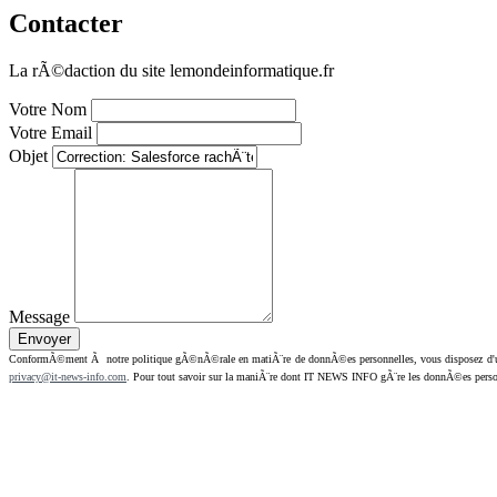
Contacter
La rÃ©daction du site lemondeinformatique.fr
Votre Nom
Votre Email
Objet
Message
ConformÃ©ment Ã notre politique gÃ©nÃ©rale en matiÃ¨re de donnÃ©es personnelles, vous disposez d'un dr
privacy@it-news-info.com
. Pour tout savoir sur la maniÃ¨re dont IT NEWS INFO gÃ¨re les donnÃ©es perso