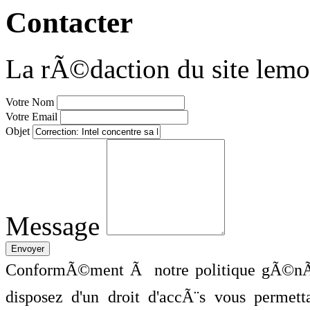
Contacter
La rÃ©daction du site lemo
Votre Nom
Votre Email
Objet
Message
ConformÃ©ment Ã notre politique gÃ©nÃ©
disposez d'un droit d'accÃ¨s vous perme