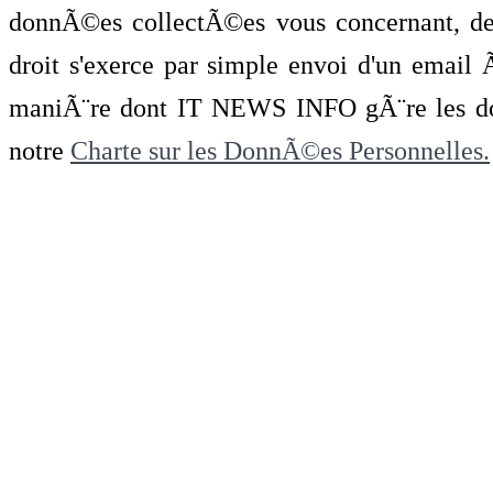
donnÃ©es collectÃ©es vous concernant, de 
droit s'exerce par simple envoi d'un emai
maniÃ¨re dont IT NEWS INFO gÃ¨re les do
notre
Charte sur les DonnÃ©es Personnelles.