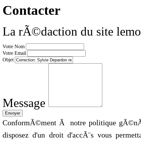
Contacter
La rÃ©daction du site lemo
Votre Nom
Votre Email
Objet
Message
ConformÃ©ment Ã notre politique gÃ©nÃ©
disposez d'un droit d'accÃ¨s vous perme