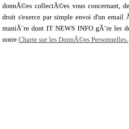
donnÃ©es collectÃ©es vous concernant, de 
droit s'exerce par simple envoi d'un emai
maniÃ¨re dont IT NEWS INFO gÃ¨re les do
notre
Charte sur les DonnÃ©es Personnelles.