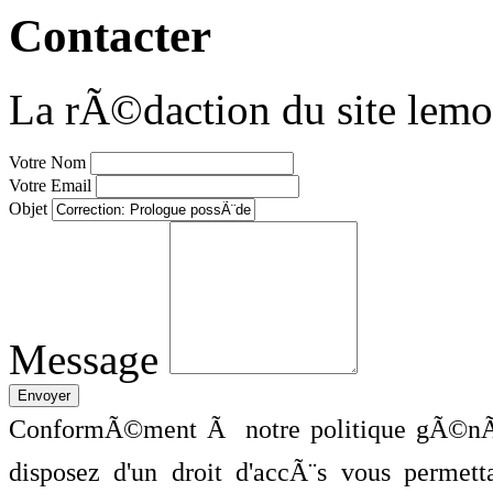
Contacter
La rÃ©daction du site lemo
Votre Nom
Votre Email
Objet
Message
ConformÃ©ment Ã notre politique gÃ©nÃ©
disposez d'un droit d'accÃ¨s vous perme