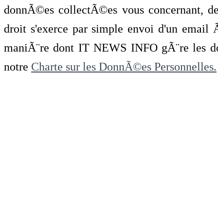
donnÃ©es collectÃ©es vous concernant, de 
droit s'exerce par simple envoi d'un emai
maniÃ¨re dont IT NEWS INFO gÃ¨re les do
notre
Charte sur les DonnÃ©es Personnelles.