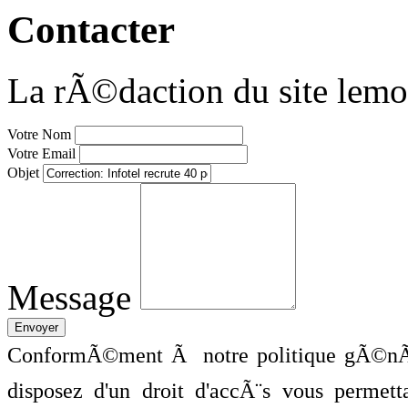
Contacter
La rÃ©daction du site lemo
Votre Nom
Votre Email
Objet
Message
ConformÃ©ment Ã notre politique gÃ©nÃ©
disposez d'un droit d'accÃ¨s vous perme