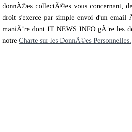
donnÃ©es collectÃ©es vous concernant, de 
droit s'exerce par simple envoi d'un emai
maniÃ¨re dont IT NEWS INFO gÃ¨re les do
notre
Charte sur les DonnÃ©es Personnelles.