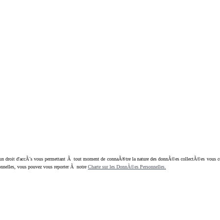
oit d'accÃ¨s vous permettant Ã tout moment de connaÃ®tre la nature des donnÃ©es collectÃ©es vous concern
nnelles, vous pouvez vous reporter Ã notre
Charte sur les DonnÃ©es Personnelles.