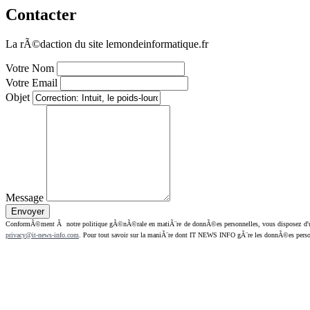
Contacter
La rÃ©daction du site lemondeinformatique.fr
Votre Nom
Votre Email
Objet
Message
ConformÃ©ment Ã notre politique gÃ©nÃ©rale en matiÃ¨re de donnÃ©es personnelles, vous disposez d'un dr
privacy@it-news-info.com
. Pour tout savoir sur la maniÃ¨re dont IT NEWS INFO gÃ¨re les donnÃ©es perso