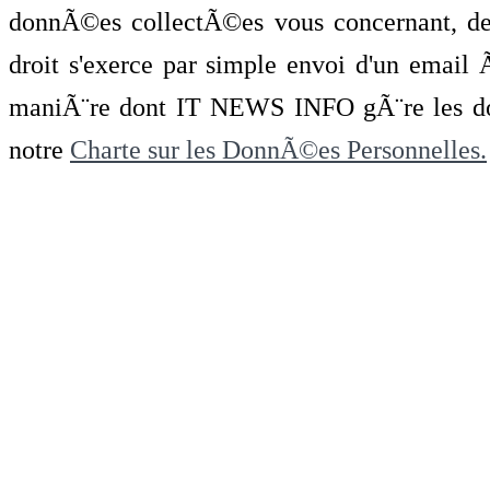
donnÃ©es collectÃ©es vous concernant, de 
droit s'exerce par simple envoi d'un emai
maniÃ¨re dont IT NEWS INFO gÃ¨re les do
notre
Charte sur les DonnÃ©es Personnelles.