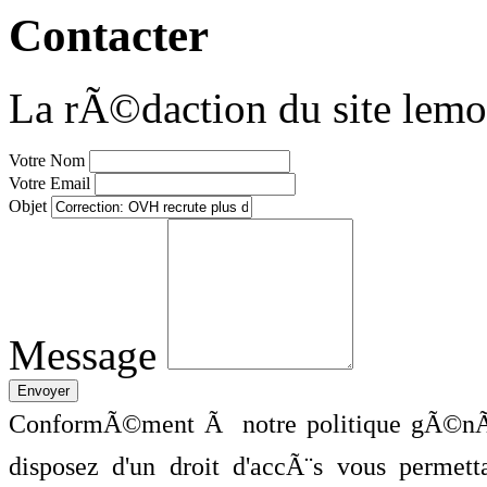
Contacter
La rÃ©daction du site lemo
Votre Nom
Votre Email
Objet
Message
ConformÃ©ment Ã notre politique gÃ©nÃ©
disposez d'un droit d'accÃ¨s vous perme