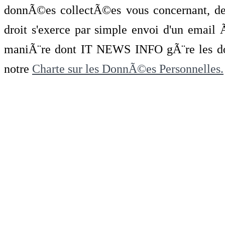
donnÃ©es collectÃ©es vous concernant, de 
droit s'exerce par simple envoi d'un emai
maniÃ¨re dont IT NEWS INFO gÃ¨re les do
notre
Charte sur les DonnÃ©es Personnelles.