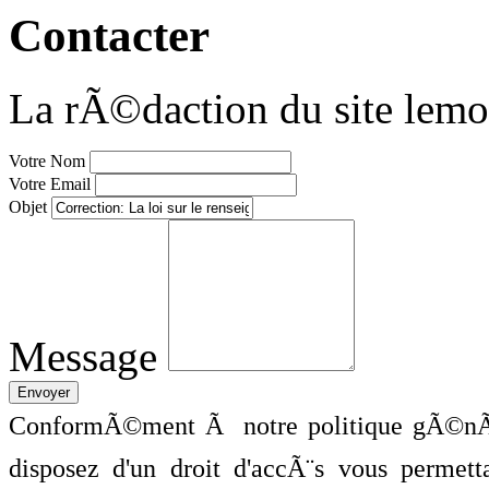
Contacter
La rÃ©daction du site lemo
Votre Nom
Votre Email
Objet
Message
ConformÃ©ment Ã notre politique gÃ©nÃ©
disposez d'un droit d'accÃ¨s vous perme