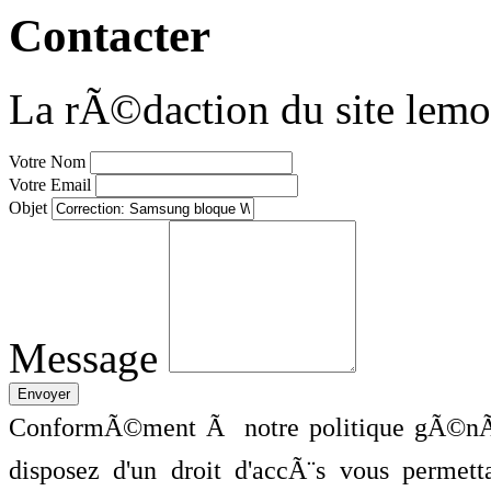
Contacter
La rÃ©daction du site lemo
Votre Nom
Votre Email
Objet
Message
ConformÃ©ment Ã notre politique gÃ©nÃ©
disposez d'un droit d'accÃ¨s vous perme