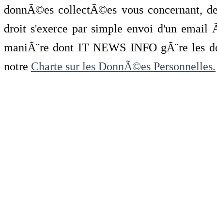
donnÃ©es collectÃ©es vous concernant, de 
droit s'exerce par simple envoi d'un emai
maniÃ¨re dont IT NEWS INFO gÃ¨re les do
notre
Charte sur les DonnÃ©es Personnelles.