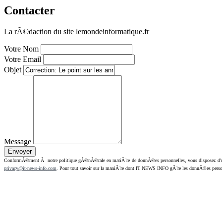
Contacter
La rÃ©daction du site lemondeinformatique.fr
Votre Nom
Votre Email
Objet
Message
ConformÃ©ment Ã notre politique gÃ©nÃ©rale en matiÃ¨re de donnÃ©es personnelles, vous disposez d'un dr
privacy@it-news-info.com
. Pour tout savoir sur la maniÃ¨re dont IT NEWS INFO gÃ¨re les donnÃ©es perso