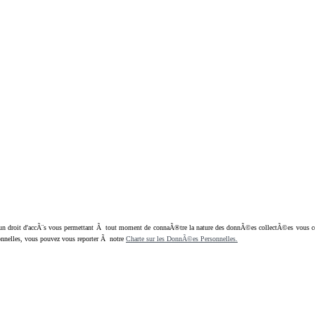
oit d'accÃ¨s vous permettant Ã tout moment de connaÃ®tre la nature des donnÃ©es collectÃ©es vous concern
nnelles, vous pouvez vous reporter Ã notre
Charte sur les DonnÃ©es Personnelles.