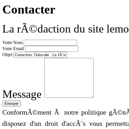
Contacter
La rÃ©daction du site lemo
Votre Nom
Votre Email
Objet
Message
ConformÃ©ment Ã notre politique gÃ©nÃ©
disposez d'un droit d'accÃ¨s vous perme