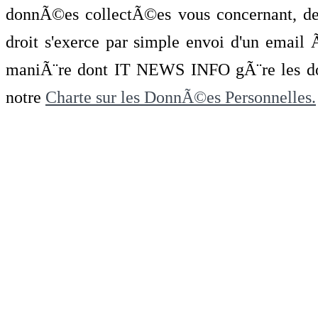
donnÃ©es collectÃ©es vous concernant, de 
droit s'exerce par simple envoi d'un emai
maniÃ¨re dont IT NEWS INFO gÃ¨re les do
notre
Charte sur les DonnÃ©es Personnelles.