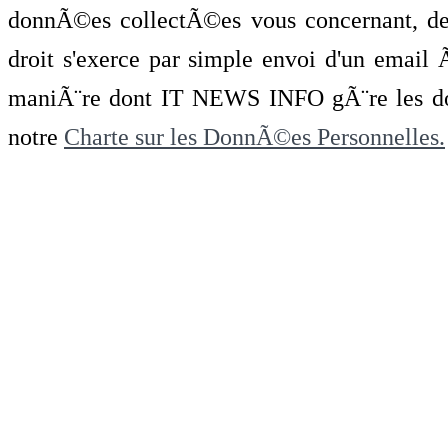
donnÃ©es collectÃ©es vous concernant, de 
droit s'exerce par simple envoi d'un emai
maniÃ¨re dont IT NEWS INFO gÃ¨re les do
notre
Charte sur les DonnÃ©es Personnelles.