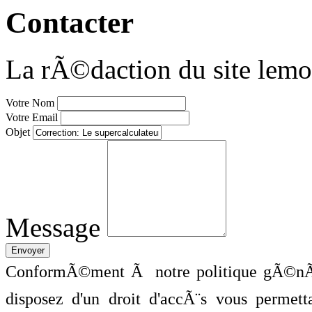
Contacter
La rÃ©daction du site lemo
Votre Nom
Votre Email
Objet
Message
ConformÃ©ment Ã notre politique gÃ©nÃ©
disposez d'un droit d'accÃ¨s vous perme