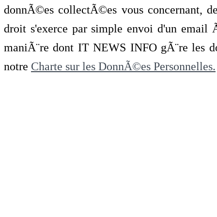
donnÃ©es collectÃ©es vous concernant, de 
droit s'exerce par simple envoi d'un emai
maniÃ¨re dont IT NEWS INFO gÃ¨re les do
notre
Charte sur les DonnÃ©es Personnelles.