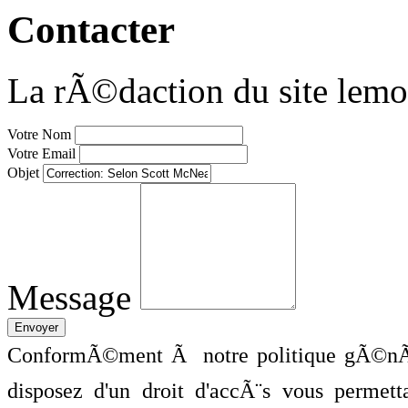
Contacter
La rÃ©daction du site lemo
Votre Nom
Votre Email
Objet
Message
ConformÃ©ment Ã notre politique gÃ©nÃ©
disposez d'un droit d'accÃ¨s vous perme