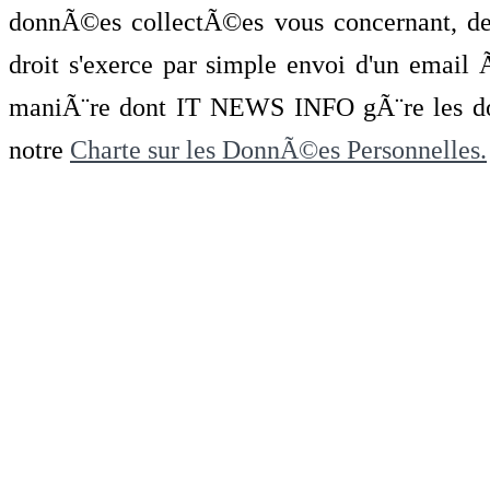
donnÃ©es collectÃ©es vous concernant, de 
droit s'exerce par simple envoi d'un emai
maniÃ¨re dont IT NEWS INFO gÃ¨re les do
notre
Charte sur les DonnÃ©es Personnelles.