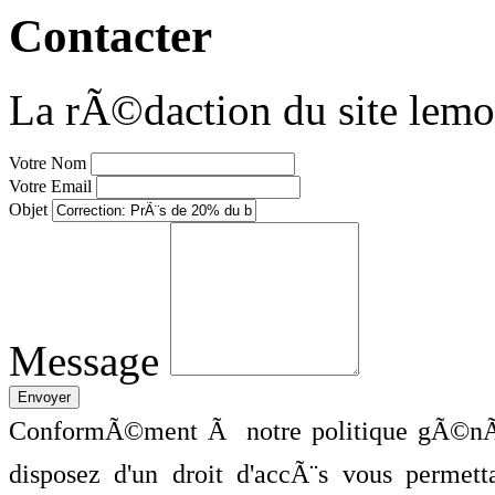
Contacter
La rÃ©daction du site lemo
Votre Nom
Votre Email
Objet
Message
ConformÃ©ment Ã notre politique gÃ©nÃ©
disposez d'un droit d'accÃ¨s vous perme