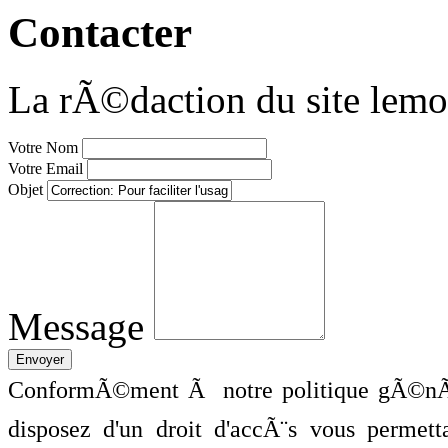
Contacter
La rÃ©daction du site lemo
Votre Nom
Votre Email
Objet
Message
ConformÃ©ment Ã notre politique gÃ©nÃ©
disposez d'un droit d'accÃ¨s vous perme