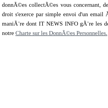
donnÃ©es collectÃ©es vous concernant, de 
droit s'exerce par simple envoi d'un emai
maniÃ¨re dont IT NEWS INFO gÃ¨re les do
notre
Charte sur les DonnÃ©es Personnelles.