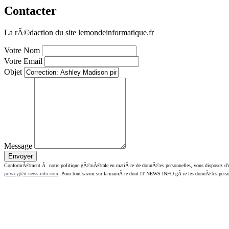
Contacter
La rÃ©daction du site lemondeinformatique.fr
Votre Nom
Votre Email
Objet
Message
ConformÃ©ment Ã notre politique gÃ©nÃ©rale en matiÃ¨re de donnÃ©es personnelles, vous disposez d'un dr
privacy@it-news-info.com
. Pour tout savoir sur la maniÃ¨re dont IT NEWS INFO gÃ¨re les donnÃ©es perso