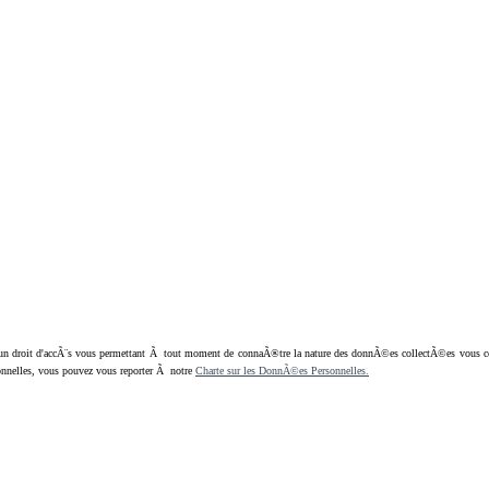
oit d'accÃ¨s vous permettant Ã tout moment de connaÃ®tre la nature des donnÃ©es collectÃ©es vous concern
nnelles, vous pouvez vous reporter Ã notre
Charte sur les DonnÃ©es Personnelles.