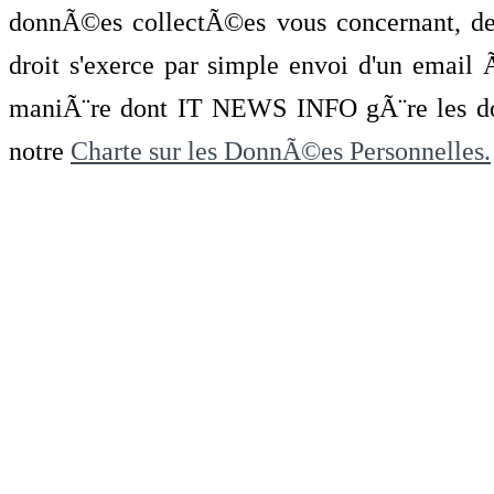
donnÃ©es collectÃ©es vous concernant, de 
droit s'exerce par simple envoi d'un emai
maniÃ¨re dont IT NEWS INFO gÃ¨re les do
notre
Charte sur les DonnÃ©es Personnelles.