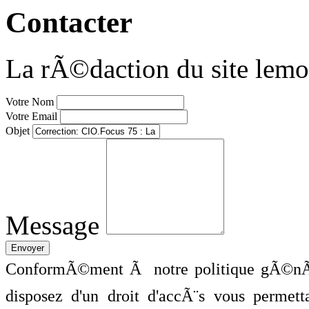
Contacter
La rÃ©daction du site lemo
Votre Nom
Votre Email
Objet
Message
ConformÃ©ment Ã notre politique gÃ©nÃ©
disposez d'un droit d'accÃ¨s vous perme