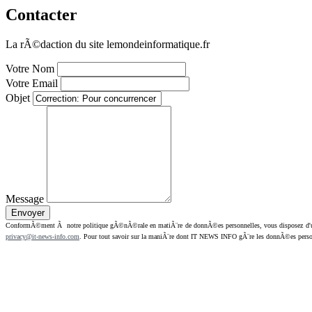
Contacter
La rÃ©daction du site lemondeinformatique.fr
Votre Nom
Votre Email
Objet
Message
ConformÃ©ment Ã notre politique gÃ©nÃ©rale en matiÃ¨re de donnÃ©es personnelles, vous disposez d'un dr
privacy@it-news-info.com
. Pour tout savoir sur la maniÃ¨re dont IT NEWS INFO gÃ¨re les donnÃ©es perso