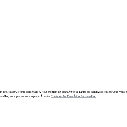
oit d'accÃ¨s vous permettant Ã tout moment de connaÃ®tre la nature des donnÃ©es collectÃ©es vous concern
nnelles, vous pouvez vous reporter Ã notre
Charte sur les DonnÃ©es Personnelles.