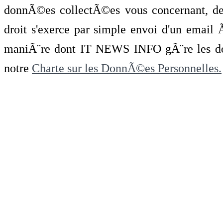
donnÃ©es collectÃ©es vous concernant, de 
droit s'exerce par simple envoi d'un emai
maniÃ¨re dont IT NEWS INFO gÃ¨re les do
notre
Charte sur les DonnÃ©es Personnelles.