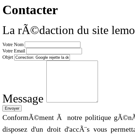
Contacter
La rÃ©daction du site lemo
Votre Nom
Votre Email
Objet
Message
ConformÃ©ment Ã notre politique gÃ©nÃ©
disposez d'un droit d'accÃ¨s vous perme