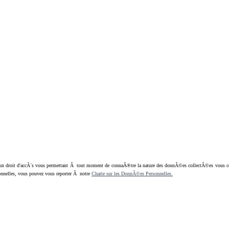
oit d'accÃ¨s vous permettant Ã tout moment de connaÃ®tre la nature des donnÃ©es collectÃ©es vous concern
nnelles, vous pouvez vous reporter Ã notre
Charte sur les DonnÃ©es Personnelles.