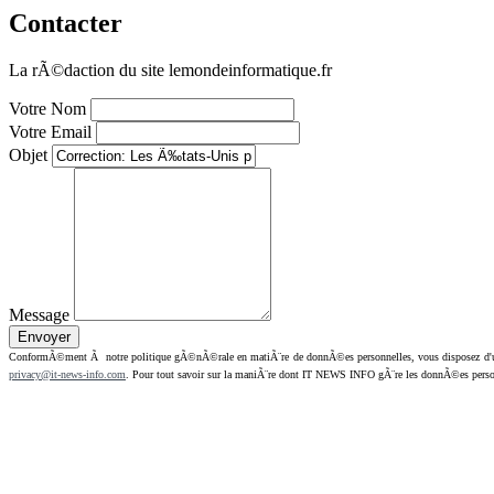
Contacter
La rÃ©daction du site lemondeinformatique.fr
Votre Nom
Votre Email
Objet
Message
ConformÃ©ment Ã notre politique gÃ©nÃ©rale en matiÃ¨re de donnÃ©es personnelles, vous disposez d'un dr
privacy@it-news-info.com
. Pour tout savoir sur la maniÃ¨re dont IT NEWS INFO gÃ¨re les donnÃ©es perso