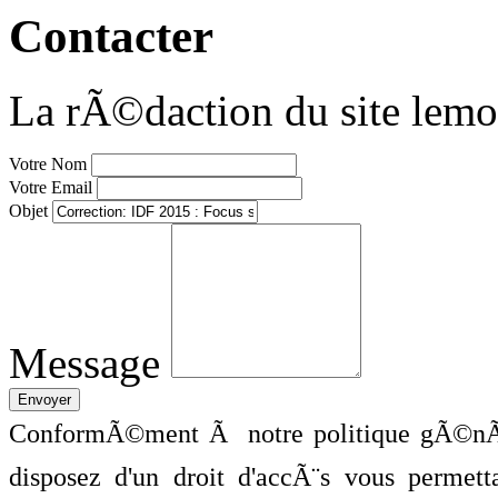
Contacter
La rÃ©daction du site lemo
Votre Nom
Votre Email
Objet
Message
ConformÃ©ment Ã notre politique gÃ©nÃ©
disposez d'un droit d'accÃ¨s vous perme