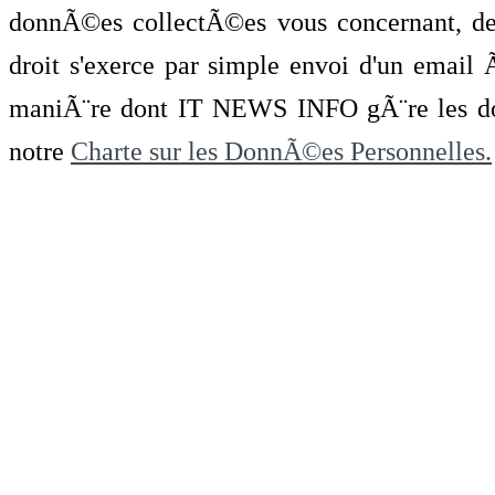
donnÃ©es collectÃ©es vous concernant, de 
droit s'exerce par simple envoi d'un emai
maniÃ¨re dont IT NEWS INFO gÃ¨re les do
notre
Charte sur les DonnÃ©es Personnelles.