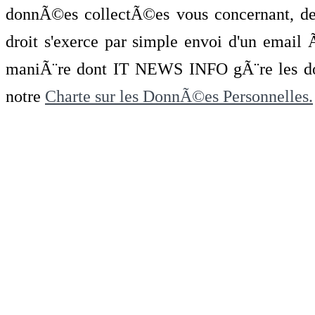
donnÃ©es collectÃ©es vous concernant, de 
droit s'exerce par simple envoi d'un emai
maniÃ¨re dont IT NEWS INFO gÃ¨re les do
notre
Charte sur les DonnÃ©es Personnelles.