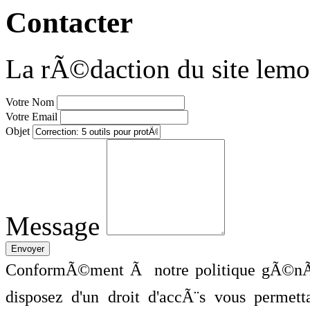
Contacter
La rÃ©daction du site lemo
Votre Nom
Votre Email
Objet
Message
ConformÃ©ment Ã notre politique gÃ©nÃ©
disposez d'un droit d'accÃ¨s vous perme