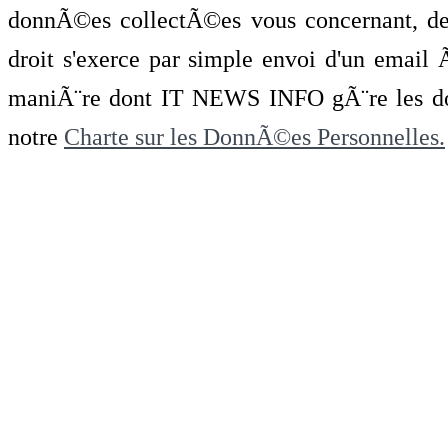
donnÃ©es collectÃ©es vous concernant, de 
droit s'exerce par simple envoi d'un emai
maniÃ¨re dont IT NEWS INFO gÃ¨re les do
notre
Charte sur les DonnÃ©es Personnelles.