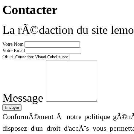
Contacter
La rÃ©daction du site lemo
Votre Nom
Votre Email
Objet
Message
ConformÃ©ment Ã notre politique gÃ©nÃ©
disposez d'un droit d'accÃ¨s vous perme