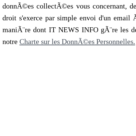
donnÃ©es collectÃ©es vous concernant, de 
droit s'exerce par simple envoi d'un emai
maniÃ¨re dont IT NEWS INFO gÃ¨re les do
notre
Charte sur les DonnÃ©es Personnelles.