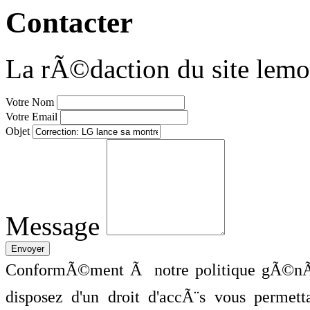
Contacter
La rÃ©daction du site lemo
Votre Nom
Votre Email
Objet
Message
ConformÃ©ment Ã notre politique gÃ©nÃ©
disposez d'un droit d'accÃ¨s vous perme