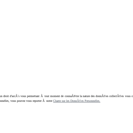
oit d'accÃ¨s vous permettant Ã tout moment de connaÃ®tre la nature des donnÃ©es collectÃ©es vous concern
nnelles, vous pouvez vous reporter Ã notre
Charte sur les DonnÃ©es Personnelles.