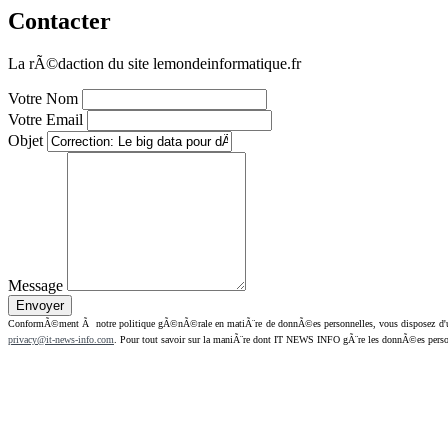
Contacter
La rÃ©daction du site lemondeinformatique.fr
Votre Nom
Votre Email
Objet
Message
ConformÃ©ment Ã notre politique gÃ©nÃ©rale en matiÃ¨re de donnÃ©es personnelles, vous disposez d'un dr
privacy@it-news-info.com
. Pour tout savoir sur la maniÃ¨re dont IT NEWS INFO gÃ¨re les donnÃ©es perso