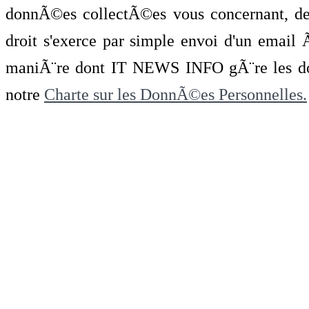
donnÃ©es collectÃ©es vous concernant, de 
droit s'exerce par simple envoi d'un emai
maniÃ¨re dont IT NEWS INFO gÃ¨re les do
notre
Charte sur les DonnÃ©es Personnelles.