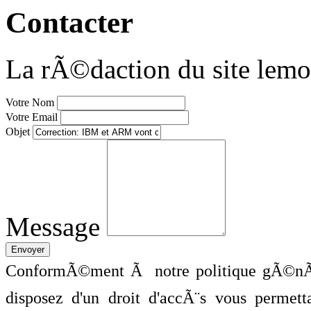
Contacter
La rÃ©daction du site lemo
Votre Nom
Votre Email
Objet
Message
ConformÃ©ment Ã notre politique gÃ©nÃ©
disposez d'un droit d'accÃ¨s vous perme