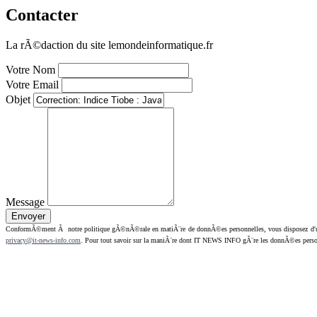
Contacter
La rÃ©daction du site lemondeinformatique.fr
Votre Nom
Votre Email
Objet
Message
ConformÃ©ment Ã notre politique gÃ©nÃ©rale en matiÃ¨re de donnÃ©es personnelles, vous disposez d'un dr
privacy@it-news-info.com
. Pour tout savoir sur la maniÃ¨re dont IT NEWS INFO gÃ¨re les donnÃ©es perso