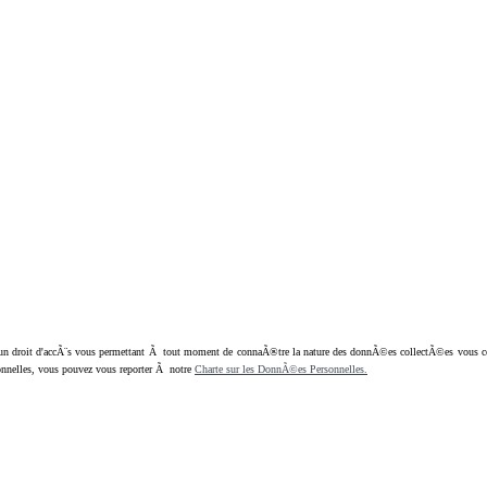
oit d'accÃ¨s vous permettant Ã tout moment de connaÃ®tre la nature des donnÃ©es collectÃ©es vous concern
nnelles, vous pouvez vous reporter Ã notre
Charte sur les DonnÃ©es Personnelles.