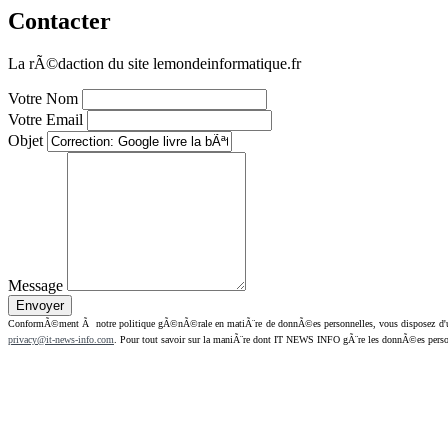
Contacter
La rÃ©daction du site lemondeinformatique.fr
Votre Nom
Votre Email
Objet
Message
ConformÃ©ment Ã notre politique gÃ©nÃ©rale en matiÃ¨re de donnÃ©es personnelles, vous disposez d'un dr
privacy@it-news-info.com
. Pour tout savoir sur la maniÃ¨re dont IT NEWS INFO gÃ¨re les donnÃ©es perso