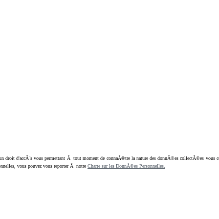
oit d'accÃ¨s vous permettant Ã tout moment de connaÃ®tre la nature des donnÃ©es collectÃ©es vous concern
nnelles, vous pouvez vous reporter Ã notre
Charte sur les DonnÃ©es Personnelles.