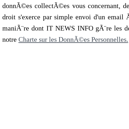
donnÃ©es collectÃ©es vous concernant, de 
droit s'exerce par simple envoi d'un emai
maniÃ¨re dont IT NEWS INFO gÃ¨re les do
notre
Charte sur les DonnÃ©es Personnelles.