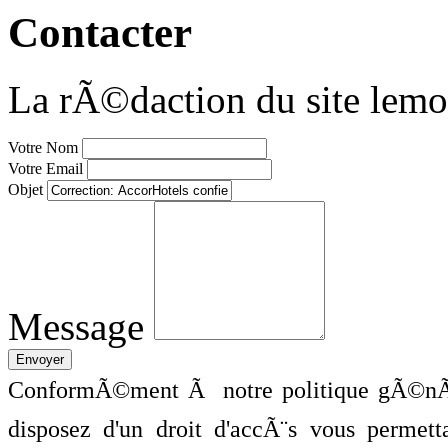
Contacter
La rÃ©daction du site lemo
Votre Nom
Votre Email
Objet
Message
ConformÃ©ment Ã notre politique gÃ©nÃ©
disposez d'un droit d'accÃ¨s vous perme