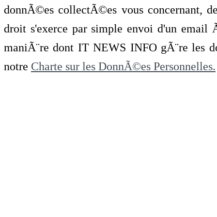
donnÃ©es collectÃ©es vous concernant, de 
droit s'exerce par simple envoi d'un emai
maniÃ¨re dont IT NEWS INFO gÃ¨re les do
notre
Charte sur les DonnÃ©es Personnelles.