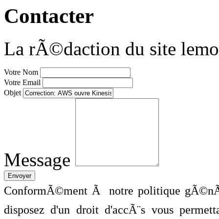
Contacter
La rÃ©daction du site lemo
Votre Nom
Votre Email
Objet
Message
ConformÃ©ment Ã notre politique gÃ©nÃ©
disposez d'un droit d'accÃ¨s vous perme