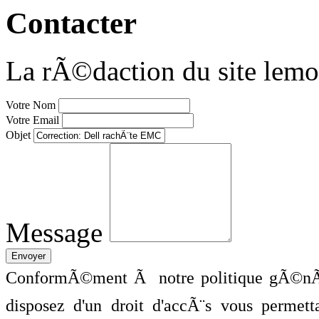
Contacter
La rÃ©daction du site lemo
Votre Nom
Votre Email
Objet
Message
ConformÃ©ment Ã notre politique gÃ©nÃ©
disposez d'un droit d'accÃ¨s vous perme