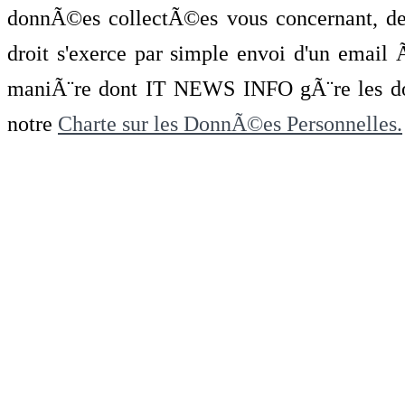
donnÃ©es collectÃ©es vous concernant, de 
droit s'exerce par simple envoi d'un emai
maniÃ¨re dont IT NEWS INFO gÃ¨re les do
notre
Charte sur les DonnÃ©es Personnelles.