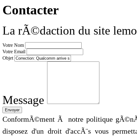
Contacter
La rÃ©daction du site lemo
Votre Nom
Votre Email
Objet
Message
ConformÃ©ment Ã notre politique gÃ©nÃ©
disposez d'un droit d'accÃ¨s vous perme