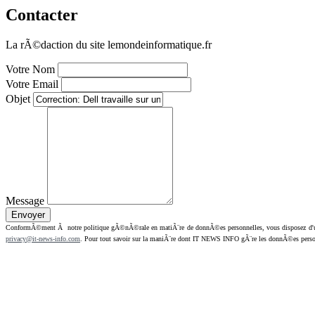
Contacter
La rÃ©daction du site lemondeinformatique.fr
Votre Nom
Votre Email
Objet
Message
ConformÃ©ment Ã notre politique gÃ©nÃ©rale en matiÃ¨re de donnÃ©es personnelles, vous disposez d'un dr
privacy@it-news-info.com
. Pour tout savoir sur la maniÃ¨re dont IT NEWS INFO gÃ¨re les donnÃ©es perso