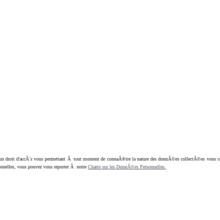
oit d'accÃ¨s vous permettant Ã tout moment de connaÃ®tre la nature des donnÃ©es collectÃ©es vous concern
nnelles, vous pouvez vous reporter Ã notre
Charte sur les DonnÃ©es Personnelles.