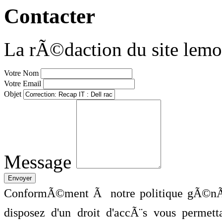
Contacter
La rÃ©daction du site lemo
Votre Nom
Votre Email
Objet
Message
ConformÃ©ment Ã notre politique gÃ©nÃ©
disposez d'un droit d'accÃ¨s vous perme