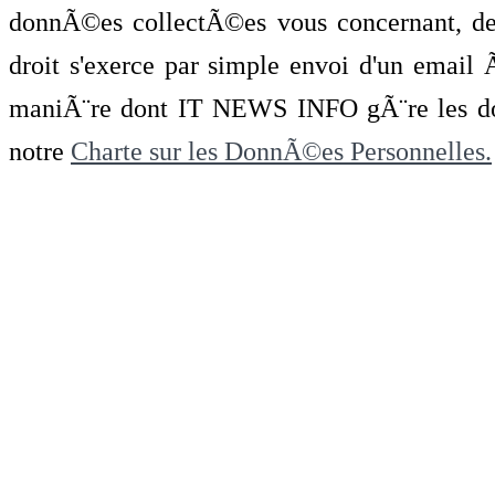
donnÃ©es collectÃ©es vous concernant, de 
droit s'exerce par simple envoi d'un emai
maniÃ¨re dont IT NEWS INFO gÃ¨re les do
notre
Charte sur les DonnÃ©es Personnelles.