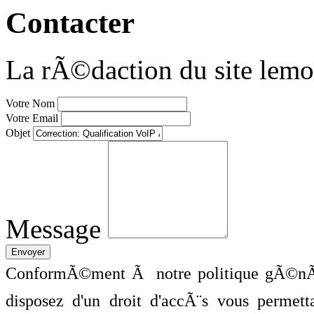
Contacter
La rÃ©daction du site lemo
Votre Nom
Votre Email
Objet
Message
ConformÃ©ment Ã notre politique gÃ©nÃ©
disposez d'un droit d'accÃ¨s vous perme